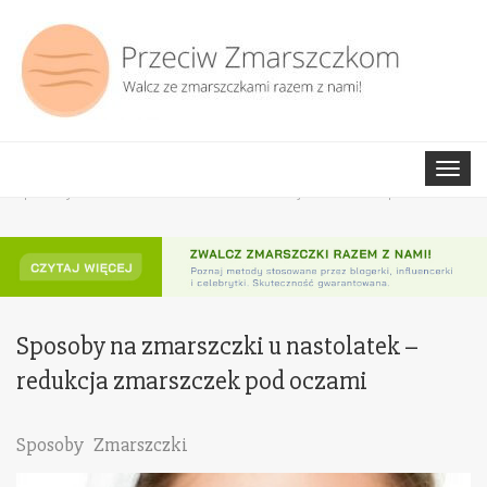
Strona główna
Sposoby
Toggle
navigat
Sposoby na zmarszczki u nastolatek – redukcja zmarszczek pod oczami
Sposoby na zmarszczki u nastolatek –
redukcja zmarszczek pod oczami
Sposoby
Zmarszczki