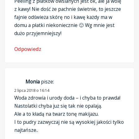
Peeling z płatków owsianych jest ok, ale ja wolę
z kawy! Nie dość że pachnie świetnie, to jeszcze
fajnie odświeża skórę no i kawę każdy ma w
domu a płatki niekoniecznie 🙂 Wg mnie jest
dużo przyjemniejszy!
Odpowiedz
Monia
pisze:
2 lipca 2018 o 16:14
Woda zdrowia i urody doda – i chyba to prawda!
Nastolatki chyba już się tak nie opalają.
Ale a to kładą na twarz tonę makijażu.
I to pudry zazwyczaj nie są wysokiej jakości tylko
najtańsze..